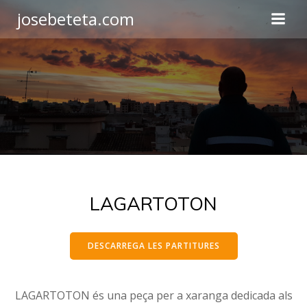
Skip
josebeteta.com
to
content
LAGARTOTON
DESCARREGA LES PARTITURES
LAGARTOTON és una peça per a xaranga dedicada als